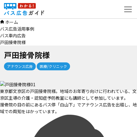
コ
ン
テ
ホーム
ン
バス広告活用事例
ツ
バス車内広告
へ
戸田接骨院様
ス
キ
戸田接骨院様
ッ
プ
アナウンス広告
医療/クリニック
東京都文京区の戸田接骨院様。地域のお年寄り向けに行われている、文
京区主導の介護・認知症予防教室にも講師として参加しています。
接骨院の目の前にあるバス停「白山下」でアナウンス広告を出稿し、地
域での周知をはかっています。