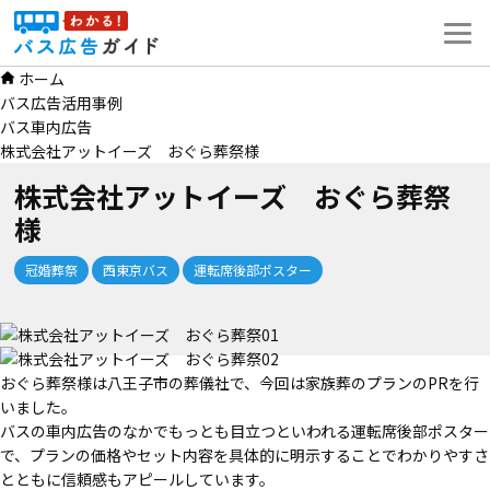
コ
ン
テ
ホーム
ン
バス広告活用事例
ツ
バス車内広告
へ
株式会社アットイーズ おぐら葬祭様
ス
キ
株式会社アットイーズ おぐら葬祭
ッ
様
プ
冠婚葬祭
西東京バス
運転席後部ポスター
おぐら葬祭様は八王子市の葬儀社で、今回は家族葬のプランのPRを行
いました。
バスの車内広告のなかでもっとも目立つといわれる運転席後部ポスター
で、プランの価格やセット内容を具体的に明示することでわかりやすさ
とともに信頼感もアピールしています。