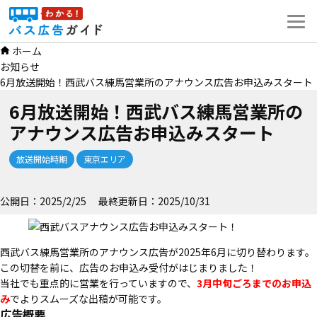
コ
ン
テ
ホーム
ン
お知らせ
ツ
6月放送開始！西武バス練馬営業所のアナウンス広告お申込みスタート
へ
ス
6月放送開始！西武バス練馬営業所の
キ
アナウンス広告お申込みスタート
ッ
プ
放送開始時期
東京エリア
公開日：
2025/2/25
最終更新日：
2025/10/31
西武バス練馬営業所のアナウンス広告が2025年6月に切り替わります。
この切替を前に、広告のお申込み受付がはじまりました！
当社でも重点的に営業を行っていますので、
3月中旬ごろまでのお申込
み
でよりスムーズな出稿が可能です。
広告概要