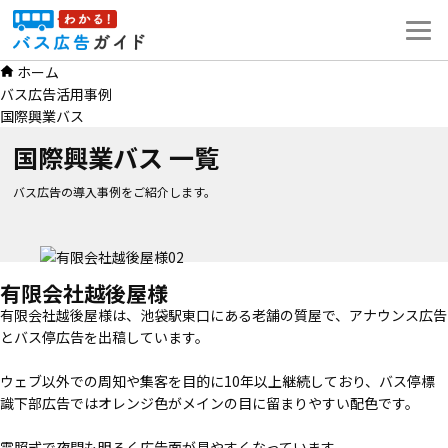
コ
ン
テ
ホーム
ン
バス広告活用事例
ツ
国際興業バス
へ
ス
国際興業バス 一覧
キ
ッ
バス広告の導入事例をご紹介します。
プ
有限会社越後屋様
有限会社越後屋様は、池袋駅東口にある老舗の質屋で、アナウンス広告
とバス停広告を出稿しています。
ウェブ以外での周知や集客を目的に10年以上継続しており、バス停標
識下部広告ではオレンジ色がメインの目に留まりやすい配色です。
電照式で夜間も明るく広告面が見やすくなっています。