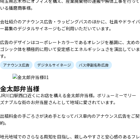
埼玉県志木市にオフィスを構え、産業廃棄物の運搬や解体工事を行って
いる播磨商事様。
会社紹介のアナウンス広告・ラッピングバスのほかに、社員やドライバ
ー募集のデジタルサイネージもご利用いただいています。
広告のデザインはコーポレートカラーであるオレンジを基調に、太めの
ゴシック体を積極的に用いて安定感とエネルギッシュさを演出していま
す。
アナウンス広告
デジタルサイネージ
バス停副名称広告
ラッピングバス
国際興業バス
運送/運搬
金太郎弁当様
JR川口駅西口近くにお店を構える金太郎弁当様。ボリューミーでリー
ズナブルな街のお弁当屋さんとして地域に愛されています。
出稿料金の手ごろさが決め手となってバス車内のアナウンス広告をご契
約。
地元地域でのさらなる周知を目指し、親しみやすさと安心感のあるフレ