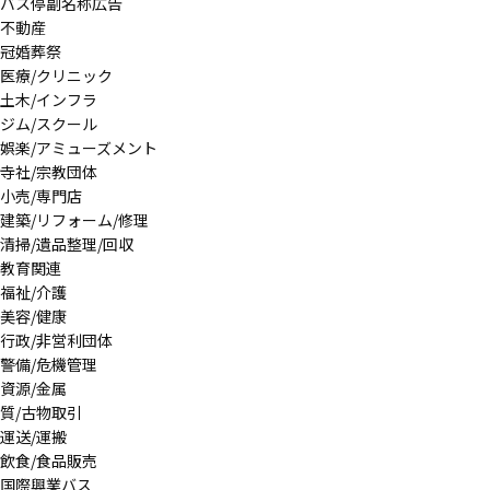
バス停副名称広告
不動産
冠婚葬祭
医療/クリニック
土木/インフラ
ジム/スクール
娯楽/アミューズメント
寺社/宗教団体
小売/専門店
建築/リフォーム/修理
清掃/遺品整理/回収
教育関連
福祉/介護
美容/健康
行政/非営利団体
警備/危機管理
資源/金属
質/古物取引
運送/運搬
飲食/食品販売
国際興業バス