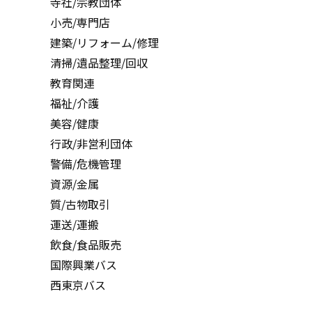
寺社/宗教団体
小売/専門店
建築/リフォーム/修理
清掃/遺品整理/回収
教育関連
福祉/介護
美容/健康
行政/非営利団体
警備/危機管理
資源/金属
質/古物取引
運送/運搬
飲食/食品販売
国際興業バス
西東京バス