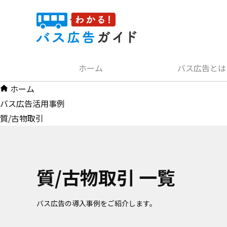
コ
ン
テ
ン
ツ
ホーム
バス広告とは
へ
ホーム
ス
バス広告活用事例
キ
質/古物取引
ッ
プ
質/古物取引 一覧
バス広告の導入事例をご紹介します。