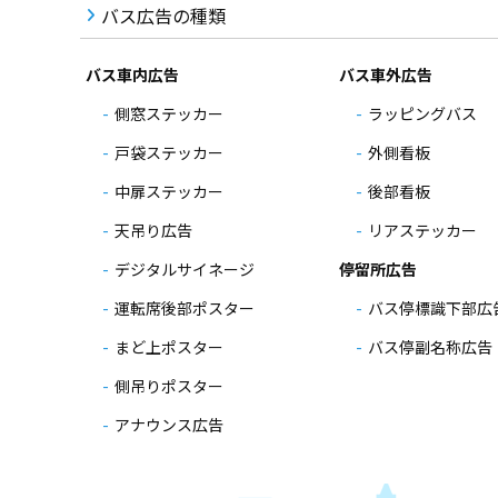
バス広告の種類
バス車内広告
バス車外広告
側窓ステッカー
ラッピングバス
戸袋ステッカー
外側看板
中扉ステッカー
後部看板
天吊り広告
リアステッカー
デジタルサイネージ
停留所広告
運転席後部ポスター
バス停標識下部広
まど上ポスター
バス停副名称広告
側吊りポスター
アナウンス広告