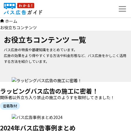
コ
ン
テ
ホーム
ン
お役立ちコンテンツ
ツ
へ
お役立ちコンテンツ 一覧
ス
キ
バス広告の特長や基礎知識をまとめています。
ッ
広告の効果をより得やすくする方法や料金形態など、バス広告をかしこく活用
プ
する方法を紹介しています。
ラッピングバス広告の施工に密着！
関係者以外立ち入り禁止の施工のようすを取材してきました！
密着取材
2024年バス広告事例まとめ